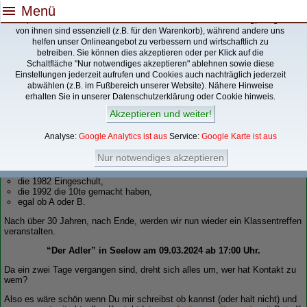
menu
Menü
Ja, auch diese Webseite verwendet Cookies/Datenverarbeitung, Einige
von ihnen sind essenziell (z.B. für den Warenkorb), während andere uns
helfen unser Onlineangebot zu verbessern und wirtschaftlich zu
betreiben. Sie können dies akzeptieren oder per Klick auf die
Schaltfläche "Nur notwendiges akzeptieren" ablehnen sowie diese
Einstellungen jederzeit aufrufen und Cookies auch nachträglich jederzeit
Du bist Hier:
abwählen (z.B. im Fußbereich unserer Website). Nähere Hinweise
Planung 2024
erhalten Sie in unserer
Datenschutzerklärung
oder
Cookie hinweis
.
Akzeptieren und weiter!
Klassentreffen 2024?!
Analyse:
Google Analytics ist aus
Service:
Google Karte ist aus
Es sind alle eingeladen, die in der Klasse waren:
Nur notwendiges akzeptieren
auch wenn nur 1 Jahr,
Bertolt-Brecht-Schule in Seelow,
die 1982 Eingeschult,
die 1992 die 10te gemacht haben,
egal ob A oder B.
Nach über 30 Jahren, nach Ende, werden wir nun wieder ein Klassentreffen
veranstalten.
“Der Adler” in Seelow am 09.03.2024 ab 17:00 Uhr.
Da ein zwei Tage vergangen sind, dreht sich alles um, wer hat Kontakt zu
wem?
Also es wäre schön wenn Du mir schreibst ob kannst (oder halt nicht) und