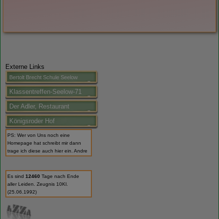
Externe Links
Bertolt Brecht Schule Seelow
Klassentreffen-Seelow-71
Der Adler, Restaurant
Königsroder Hof
PS: Wer von Uns noch eine
Homepage hat schreibt mir dann
trage ich diese auch hier ein. Andre
Es sind
12460
Tage nach Ende
aller Leiden. Zeugnis 10Kl.
(25.06.1992)