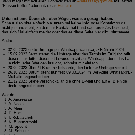
wenn magst mit aktuellen Kontaktdaten an
Andreazza@gmx.de
mit Betreff
“Klassentreffen” oder nutze das
Fomular
.
Unten ist eine Übersicht, über 92iger, was sie gesagt haben.
Schaut also bitte einfach Mal unten bei
keine Info oder Kontakt
ob da
nicht jemand steht, zu dem ihr Kontakt habt und sagt er/sie/es bescheid,
das sich Mal einfach meldet oder das es diese Seite hier gibt, bitttteeeee.
Andre.
02.09.2023 erste Umfrage per Whatsapp wann ca, > Frühjahr 2024.
15.09.2023 Jetzt startet die Umfrage über den Termin im Frühjahr, teilt
diesen Link bitte, dieser ist bewusst nicht auf Whatsapp, denn das hat
ja nicht jeder. Wer den braucht, schreibt mir einfach.
28.09.2023 Über #FB an mir bekannte, den Link zur Umfrage verteilt.
26.10.2023 Datum steht nun fest 09.03.2024 im Der Adler Whatsapp/E-
Mail alle angeschrieben.
21.12.2023 Briefe verschickt, an die ohne E-Mail und auf #FB einige
direkt angeschrieben.
War da:
1. A. Andreazza
2. A. Noack
3. A. Mann
4. D. Ebel
5. I. Rebatschek
6. K. Banaczewski
7. M. Specht
8. M. Schulze