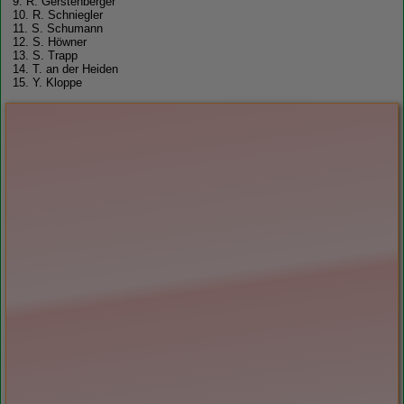
9. R. Gerstenberger
10. R. Schniegler
11. S. Schumann
12. S. Höwner
13. S. Trapp
14. T. an der Heiden
15. Y. Kloppe