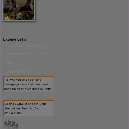
Externe Links
Bertolt Brecht Schule Seelow
Klassentreffen-Seelow-71
Der Adler, Restaurant
Königsroder Hof
PS: Wer von Uns noch eine
Homepage hat schreibt mir dann
trage ich diese auch hier ein. Andre
Es sind
12461
Tage nach Ende
aller Leiden. Zeugnis 10Kl.
(25.06.1992)