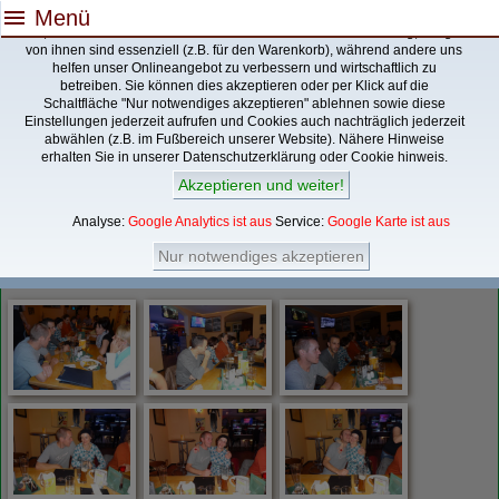
menu
Menü
Ja, auch diese Webseite verwendet Cookies/Datenverarbeitung, Einige
von ihnen sind essenziell (z.B. für den Warenkorb), während andere uns
helfen unser Onlineangebot zu verbessern und wirtschaftlich zu
betreiben. Sie können dies akzeptieren oder per Klick auf die
Schaltfläche "Nur notwendiges akzeptieren" ablehnen sowie diese
Einstellungen jederzeit aufrufen und Cookies auch nachträglich jederzeit
Du bist Hier:
abwählen (z.B. im Fußbereich unserer Website). Nähere Hinweise
Galerie/ Bilder
2014 Treffen
erhalten Sie in unserer
Datenschutzerklärung
oder
Cookie hinweis
.
Akzeptieren und weiter!
2014 Treffen
Analyse:
Google Analytics ist aus
Service:
Google Karte ist aus
diesmal im
Adler Seelow
am 18.10.2014, wenn wir schon ein Gastronom
Nur notwendiges akzeptieren
aus Seelow in unserer Mitte haben, können, sollten und nutzen wir das
natürlich.